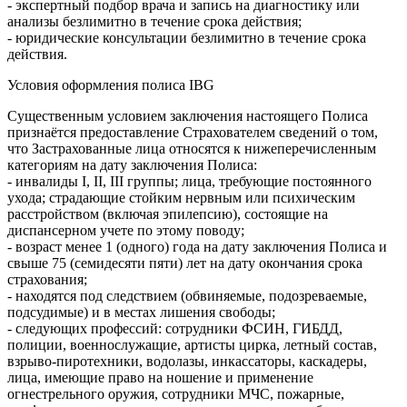
- экспертный подбор врача и запись на диагностику или
анализы безлимитно в течение срока действия;
- юридические консультации безлимитно в течение срока
действия.
Условия оформления полиса IBG
Существенным условием заключения настоящего Полиса
признаётся предоставление Страхователем сведений о том,
что Застрахованные лица относятся к нижеперечисленным
категориям на дату заключения Полиса:
- инвалиды I, II, III группы; лица, требующие постоянного
ухода; страдающие стойким нервным или психическим
расстройством (включая эпилепсию), состоящие на
диспансерном учете по этому поводу;
- возраст менее 1 (одного) года на дату заключения Полиса и
свыше 75 (семидесяти пяти) лет на дату окончания срока
страхования;
- находятся под следствием (обвиняемые, подозреваемые,
подсудимые) и в местах лишения свободы;
- следующих профессий: сотрудники ФСИН, ГИБДД,
полиции, военнослужащие, артисты цирка, летный состав,
взрыво-пиротехники, водолазы, инкассаторы, каскадеры,
лица, имеющие право на ношение и применение
огнестрельного оружия, сотрудники МЧС, пожарные,