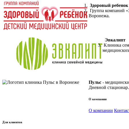
Здоровый ребенок
Группа компаний «З
Воронежа.
Эвкалипт
Клиника сем
медицинских у
Пульс
- медицински
Дневной стационар
О компании
О компании
Контак
Для клиентов