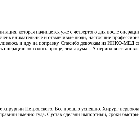
тация, которая начинается уже с четвертого дня после операции
очень внимательные и отзывчивые люди, настоящие профессиона
вливаюсь и иду на поправку. Спасибо девочкам из ИНКО-МЕД сер
ть операцию оказалось проще, чем я думал. А период восстановл
ре хирургии Петровского. Все прошло успешно. Хирург первокла
тправили именно туда. Сустав сделали импортный, сроки быстры