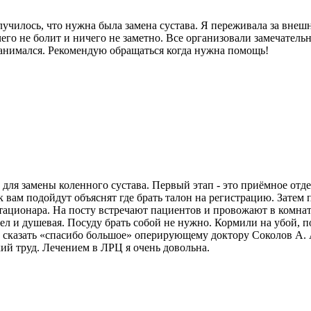
лучилось, что нужна была замена сустава. Я переживала за внеш
 ничего не болит и ничего не заметно. Все организовали заме
занимался. Рекомендую обращаться когда нужна помощь!
ля замены коленного сустава. Первый этап - это приёмное отде
 вам подойдут объяснят где брать талон на регистрацию. Затем
стационара. На посту встречают пациентов и провожают в комнату
зел и душевая. Посуду брать собой не нужно. Кормили на убой, 
 сказать «спасибо большое» оперирующему доктору Соколов А. А.
кий труд. Лечением в ЛРЦ я очень довольна.